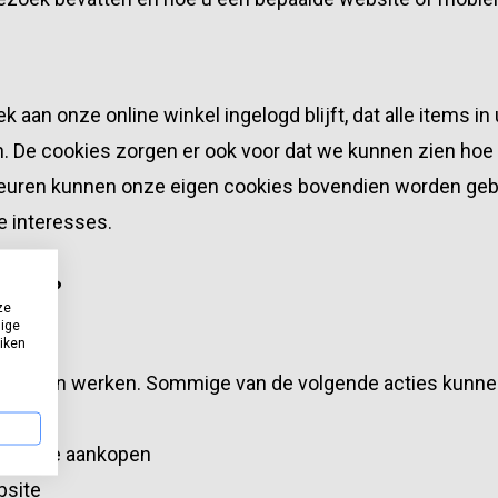
aan onze online winkel ingelogd blijft, dat alle items in 
en. De cookies zorgen er ook voor dat we kunnen zien ho
euren kunnen onze eigen cookies bovendien worden gebru
e interesses.
n we?
ze
dige
uiken
 te laten werken. Sommige van de volgende acties kunn
r online aankopen
bsite