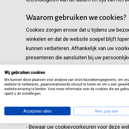
Waarom gebruiken we cookies?
Cookies zorgen ervoor dat u tijdens uw bezoek 
winkelen en dat de website soepel blijft lop
kunnen verbeteren. Afhankelijk van uw voork
presenteren die aansluiten bij uw persoonlijk
Wij gebruiken cookies
Wat voor soort cookies gebruike
We kunnen deze plaatsen voor analyse van onze bezoekersgegevens, om on
website te verbeteren, gepersonaliseerde inhoud te tonen en om u een gewel
Noodzakelijke cookies
website-ervaring te bieden. Voor meer informatie over de cookies die we gebr
opent u de instellingen.
Deze cookies zijn nodig om de website goed
cookies.
Accepteer alles
Nee, pas aan
- Bewaar artikelen in een winkelwagentje voo
- Bewaar uw cookievoorkeuren voor deze we