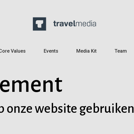
Core Values
Events
Media Kit
Team
tement
p onze website gebruike