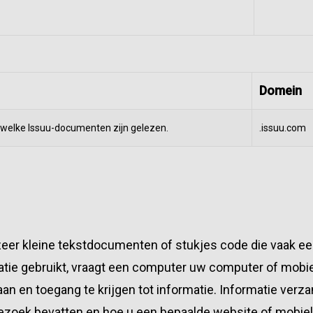
Domein
 welke Issuu-documenten zijn gelezen.
.issuu.com
zeer kleine tekstdocumenten of stukjes code die vaak ee
catie gebruikt, vraagt een computer uw computer of mob
n en toegang te krijgen tot informatie. Informatie verza
ezoek bevatten en hoe u een bepaalde website of mobiele