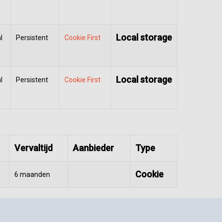
Local storage
l
Persistent
Cookie First
Local storage
l
Persistent
Cookie First
Vervaltijd
Aanbieder
Type
Cookie
6 maanden